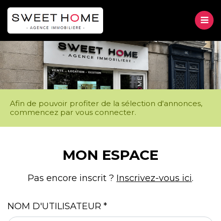
M
VENTE
LOCATION
Afin de pouvoir profiter de la sélection d'annonces,
MESSAGE
commencez par vous connecter.
GESTION
D'ÉTAT
À PROPOS
Accueil
MON ESPACE
Mon espace
CONTACT
Pas encore inscrit ?
Inscrivez-vous ici
.
NOM D'UTILISATEUR
*