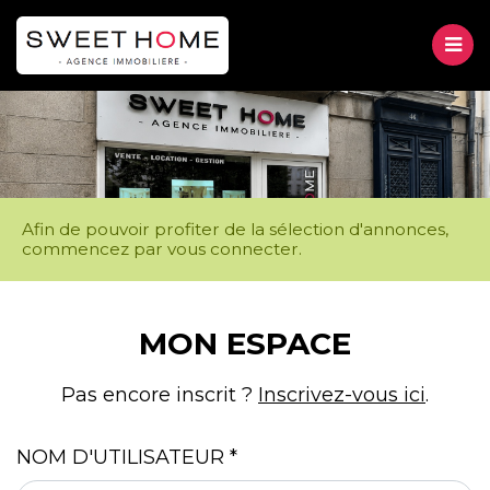
M
VENTE
LOCATION
Afin de pouvoir profiter de la sélection d'annonces,
MESSAGE
commencez par vous connecter.
GESTION
D'ÉTAT
À PROPOS
Accueil
MON ESPACE
Mon espace
CONTACT
Pas encore inscrit ?
Inscrivez-vous ici
.
NOM D'UTILISATEUR
*