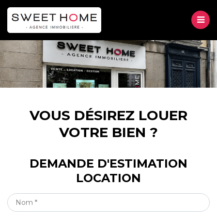
M
VENTE
LOCATION
Accueil
GESTION
VOUS DÉSIREZ LOUER
Location
Vous désirez louer votre bien ?
VOTRE BIEN ?
À PROPOS
DEMANDE D'ESTIMATION
CONTACT
LOCATION
NOM
*